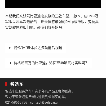
本期我们来试驾比亚迪唐家族的三款车型，唐EV、唐DM-i冠
军版以及本次最酷的，也是体感最强的DM-p战神版，究竟真
实驾驶体验如何呢，那我们就开始吧！
文
揽巡“质”臻体验之多功能后视镜
章
导
价格超百万的比亚迪，这仰望U8够真材实料吗？
航
智选车
智选车由服务汽车厂商多年的产品工程师创办。
致力于帮普通消费者快速找到值得买的车。
021-58565756 contact@selecar.cn