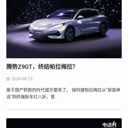
腾势Z9GT，终结帕拉梅拉？
2024-08-23
属于国产轿跑的时代或许要来了。 保时捷帕拉梅拉从“保值神
话”到终端新车打八折，曾…