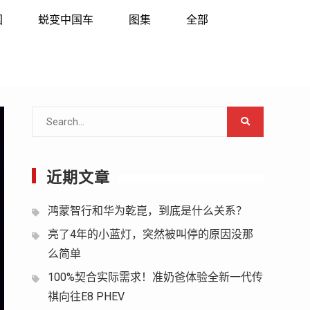
国
蜕变中国车
图集
全部
Search
for:
近期文章
鸿蒙智行和华为乾崑，到底是什么关系？
亮了4年的小蓝灯，突然被叫停的原因没那
么简单
100%契合实际需求！准奶爸体验全新一代传
祺向往E8 PHEV