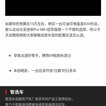
如果你的预算在15万左右，想买一台可油可电插混SUV的话，
那么这台比亚迪宋Pro DM-i冠军版是一个不错的选择，所以今
天这期视频和大家聊聊这款车型的配置应该怎么选。
文
举家出游好帮手，腾势D9皖南秋游记
章
导
本田皓影，一台应该开除“日籍”的日系车
航
智选车
智选车由服务汽车厂商多年的产品工程师创办。
致力于帮普通消费者快速找到值得买的车。