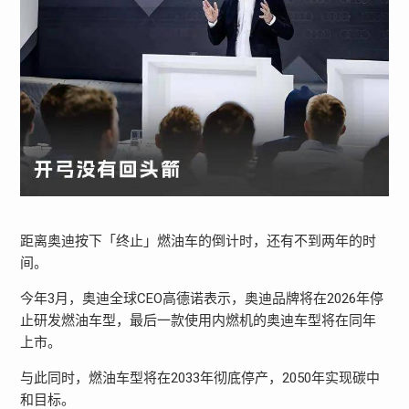
距离奥迪按下「终止」燃油车的倒计时，还有不到两年的时
间。
今年3月，奥迪全球CEO高德诺表示，奥迪品牌将在2026年停
止研发燃油车型，最后一款使用内燃机的奥迪车型将在同年
上市。
与此同时，燃油车型将在2033年彻底停产，2050年实现碳中
和目标。