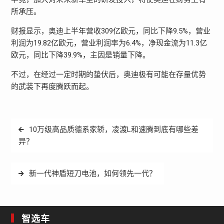
所承压。
财报显示，奥迪上半年营收309亿欧元，同比下降9.5%，营业
利润为19.82亿欧元，营业利润率为6.4%，净现金流为11.3亿
欧元，同比下降39.9%，主因是销量下降。
不过，在经过一定时期的蛰伏后，奥迪极有可能在存量优势
的武装下再度腾跃而起。
文
10万级高品质德系家轿，凌渡L和速腾到底有哪些差
章
异？
导
航
新一代神盾短刀电池，如何领先一代？
智选车