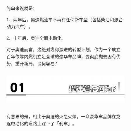
简单来说就是：
1、两年后，奥迪燃油车不再有任何新车型（包括柴油和混合
动力汽车）；
2、十年后，奥迪全面电动化。
对于奥迪而言，这绝对堪称激进的转型计划，作为一个成立
百年依靠内燃机立足全球的豪华车品牌，要彻底抛去固有优
势，重开新局，谈何容易？
有意思的是，相比于奥迪的火急火燎，一众豪华车品牌在竞
逐电动化的道路上踩下了「刹车」。