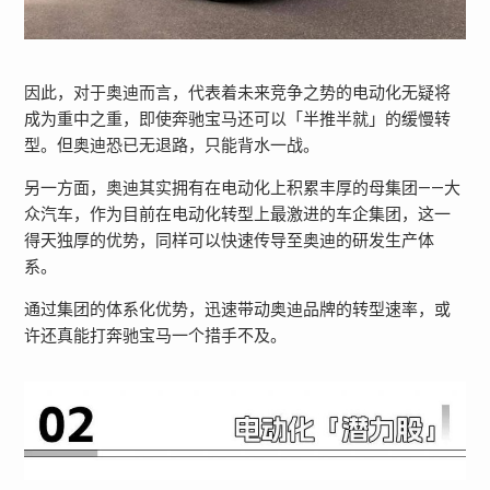
因此，对于奥迪而言，代表着未来竞争之势的电动化无疑将
成为重中之重，即使奔驰宝马还可以「半推半就」的缓慢转
型。但奥迪恐已无退路，只能背水一战。
另一方面，奥迪其实拥有在电动化上积累丰厚的母集团——大
众汽车，作为目前在电动化转型上最激进的车企集团，这一
得天独厚的优势，同样可以快速传导至奥迪的研发生产体
系。
通过集团的体系化优势，迅速带动奥迪品牌的转型速率，或
许还真能打奔驰宝马一个措手不及。