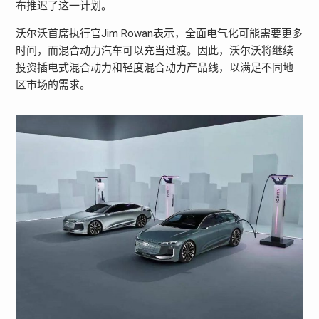
布推迟了这一计划。
沃尔沃首席执行官Jim Rowan表示，全面电气化可能需要更多
时间，而混合动力汽车可以充当过渡。因此，沃尔沃将继续
投资插电式混合动力和轻度混合动力产品线，以满足不同地
区市场的需求。