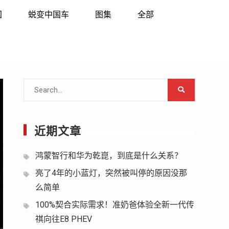
国
蜕变中国车
图集
全部
Search
for:
近期文章
鸿蒙智行和华为乾崑，到底是什么关系？
亮了4年的小蓝灯，突然被叫停的原因没那
么简单
100%契合实际需求！准奶爸体验全新一代传
祺向往E8 PHEV