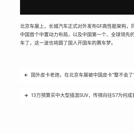
北京车展上，长城汽车正式对外发布GF高性能架构，同
中国首个中置动力布局，以及中国第一个、全球领先的
车了，这一波也将圆了国人开国车的赛车梦。
文
国外皮卡老炮，在北京车展被中国皮卡”整不会了
章
13万预算买中大型插混SUV，传祺向往S7为何成
导
航