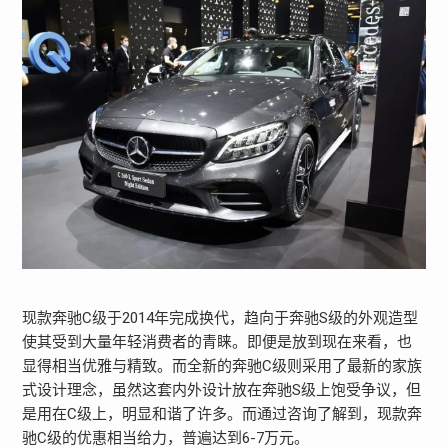
现款奔驰C级于2014年完成换代，趋向于奔驰S级的外观造型
使其受到大量年轻消费者的青睐。即便是放到现在来看，也
显得相当优雅与精致。而全新的奔驰C级则采用了最新的家族
式设计理念，虽然这套内外设计放在奔驰S级上饱受争议，但
是用在C级上，明显和谐了许多。而通过咨询了解到，现款奔
驰C级的优惠相当给力，普遍达到6-7万元。