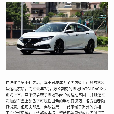
在进化至第十代之后，本田思域成为了国内炙手可热的紧凑
型运动家轿。而在去年7月，万众期待的思域HATCHBACK也
正式上市；其不仅承袭了思域Type-R的运动基因，并且还在
次顶配车型上配备了可玩性出色的手动变速箱，各方面都颇
具诚意。但现实却是，伴随着第十一代思域于海外的亮相、
国产全新思域在工信部的申报，留给现款思域的时间似乎已